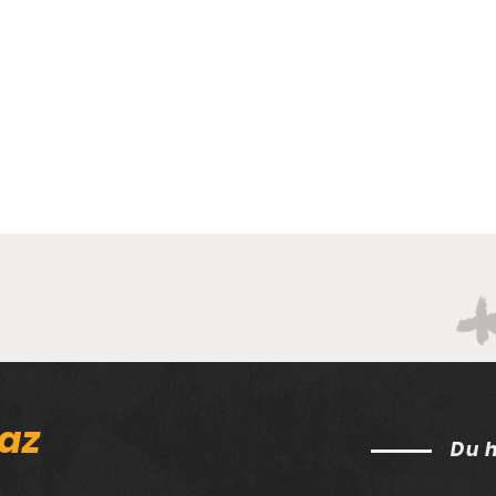
az
Du 