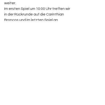
weiter. 
Im ersten Spiel um 10:00 Uhr treffen wir 
in der Rückrunde auf die Carinthian 
Broncos und im letzten Spiel an 
diesem Tag um 16:30 Uhr treffen wir 
auf die erste Mannschaft der ABSV 
Lofric Dolphins Wien. 
Alle Spiele werde auch im Livestream 
zu sehen sein und wir freuen uns euch 
in der Halle zu sehen. 
Saison 2022/2023
Bundesliga
Basketball