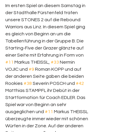
Im ersten Spiel an diesem Samstag in 
der Stadthalle Fürstenfeld trafen 
unsere STONES 2 auf die Rebound 
Warriors aus Linz. In diesem Spiel ging 
es gleich von Beginn an um die 
Tabellenführung in der Gruppe B. Die 
Starting-Five der Grazer glänzte auf 
einer Seite mit Erfahrung in Form von 
#11
 Markus THEISSL, 
#33
 Nermin 
VOJIC und 
#9
 Roman KOPP und auf 
der anderen Seite gaben die beiden 
Rookies 
#38
 Severin POSCH und 
#42
Matthias STAMPFL ihr Debüt in der 
Startformation für Coach EDLER. Das 
Spiel war von Beginn an sehr 
ausgeglichen und 
#11
 Markus THEISSL 
überzeugte immer wieder mit schönen 
Würfen in der Zone. Auf der anderen 