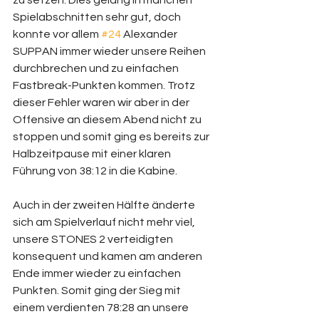
zu setzen. Dies gelang in manchen 
Spielabschnitten sehr gut, doch 
konnte vor allem 
#24
 Alexander 
SUPPAN immer wieder unsere Reihen 
durchbrechen und zu einfachen 
Fastbreak-Punkten kommen. Trotz 
dieser Fehler waren wir aber in der 
Offensive an diesem Abend nicht zu 
stoppen und somit ging es bereits zur 
Halbzeitpause mit einer klaren 
Führung von 38:12 in die Kabine. 
Auch in der zweiten Hälfte änderte 
sich am Spielverlauf nicht mehr viel, 
unsere STONES 2 verteidigten 
konsequent und kamen am anderen 
Ende immer wieder zu einfachen 
Punkten. Somit ging der Sieg mit 
einem verdienten 78:28 an unsere 