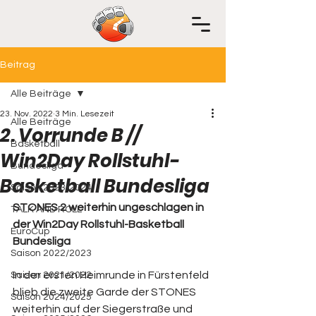
Beitrag
Alle Beiträge
23. Nov. 2022
3 Min. Lesezeit
Alle Beiträge
2. Vorrunde B //
Basketball
Win2Day Rollstuhl-
Bundesliga
Basketball Bundesliga
Saison 2023/2024
STONES 2 weiterhin ungeschlagen in 
TALK AND ROLL
der Win2Day Rollstuhl-Basketball 
EuroCup
Bundesliga 
Saison 2022/2023
In der ersten Heimrunde in Fürstenfeld 
Saison 2021/2022
blieb die zweite Garde der STONES 
Saison 2024/2025
weiterhin auf der Siegerstraße und 