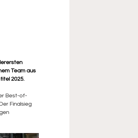
erersten 
einem Team aus 
itel 2025.
er Best-of-
er Finalsieg 
gen 