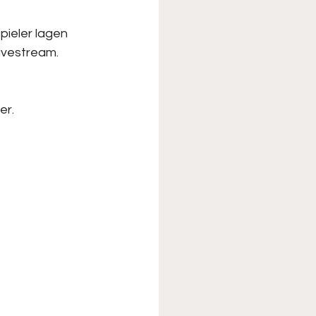
ieler lagen 
Livestream.
r.  