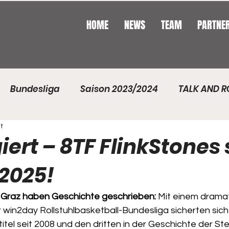
HOME
NEWS
TEAM
PARTNE
Bundesliga
Saison 2023/2024
TALK AND R
t
son 2021/2022
Saison 2024/2025
Saison 2025
iert – 8TF FlinkStones 
 2025!
 Graz haben Geschichte geschrieben: 
Mit einem dramat
er win2day Rollstuhlbasketball-Bundesliga sicherten sich
itel seit 2008 und den dritten in der Geschichte der Ste