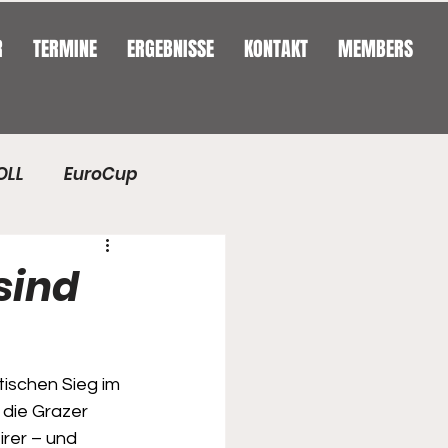
R
TERMINE
ERGEBNISSE
KONTAKT
MEMBERS
OLL
EuroCup
/2026
sind
ischen Sieg im 
 die Grazer 
irer – und 