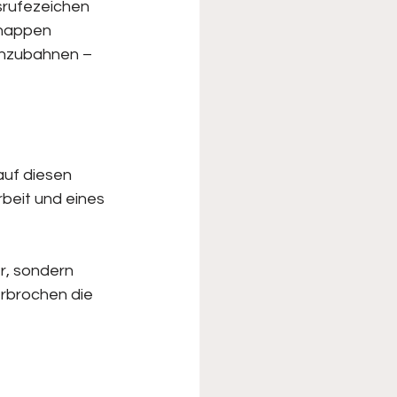
srufezeichen 
knappen 
 anzubahnen – 
auf diesen 
rbeit und eines 
r, sondern 
erbrochen die 