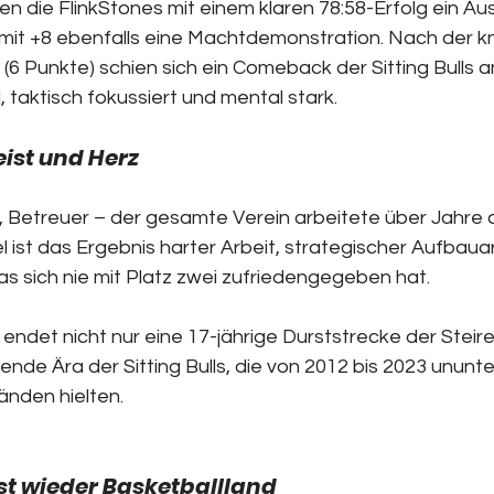
ten die FlinkStones mit einem klaren 78:58-Erfolg ein Au
r mit +8 ebenfalls eine Machtdemonstration. Nach der 
3 (6 Punkte) schien sich ein Comeback der Sitting Bulls
, taktisch fokussiert und mental stark.
eist und Herz
r, Betreuer – der gesamte Verein arbeitete über Jahre 
l ist das Ergebnis harter Arbeit, strategischer Aufbaua
das sich nie mit Platz zwei zufriedengegeben hat.
endet nicht nur eine 17-jährige Durststrecke der Steire
nde Ära der Sitting Bulls, die von 2012 bis 2023 ununt
änden hielten.
ist wieder Basketballland