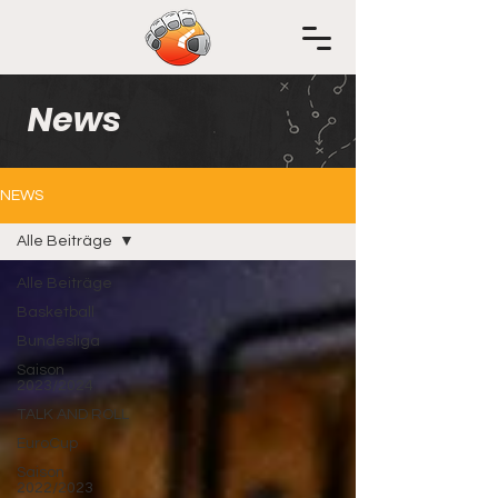
News
NEWS
Alle Beiträge
Alle Beiträge
Basketball
Bundesliga
Saison
2023/2024
TALK AND ROLL
EuroCup
Saison
2022/2023