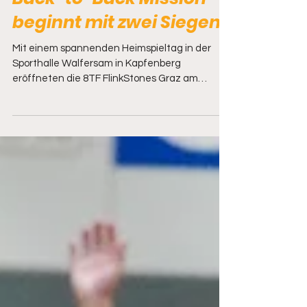
Back-to-Back Mission
beginnt mit zwei Siegen!
Mit einem spannenden Heimspieltag in der
Sporthalle Walfersam in Kapfenberg
eröffneten die 8TF FlinkStones Graz am
Samstag, den 9. November, die neue
Rollstuhlbasketball-Saison. Während die 8TF
FlinkStones 1 mit zwei eindrucksvollen Siegen
ihre Ambitionen auf die Titelverteidigung
unterstrichen, zeigte die zweite Mannschaft
vollen Einsatz und sammelte wichtige
Spielpraxis. 8TF FlinkStones 1 starten dominant
in die neue Saison Das Team rund um Kapitän
Christoph EDLER und neuem