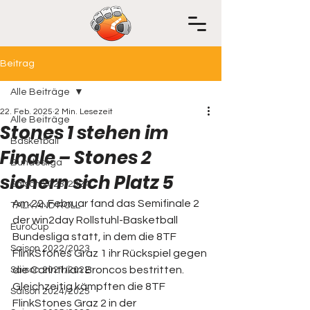
Beitrag
Alle Beiträge
22. Feb. 2025
2 Min. Lesezeit
Alle Beiträge
Stones 1 stehen im
Basketball
Finale – Stones 2
Bundesliga
sichern sich Platz 5
Saison 2023/2024
Am 22. Februar fand das Semifinale 2 
TALK AND ROLL
der win2day Rollstuhl-Basketball 
EuroCup
Bundesliga statt, in dem die 8TF 
Saison 2022/2023
FlinkStones Graz 1 ihr Rückspiel gegen 
die Carinthian Broncos bestritten. 
Saison 2021/2022
Gleichzeitig kämpften die 8TF 
Saison 2024/2025
FlinkStones Graz 2 in der 