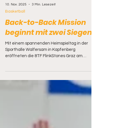
10. Nov. 2025
3 Min. Lesezeit
Basketball
Back-to-Back Mission
beginnt mit zwei Siegen!
Mit einem spannenden Heimspieltag in der
Sporthalle Walfersam in Kapfenberg
eröffneten die 8TF FlinkStones Graz am
Samstag, den 9. November, die neue
Rollstuhlbasketball-Saison. Während die 8TF
FlinkStones 1 mit zwei eindrucksvollen Siegen
ihre Ambitionen auf die Titelverteidigung
unterstrichen, zeigte die zweite Mannschaft
vollen Einsatz und sammelte wichtige
Spielpraxis. 8TF FlinkStones 1 starten dominant
in die neue Saison Das Team rund um Kapitän
Christoph EDLER und neuem