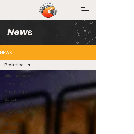
News
NEWS
Basketball
Alle Beiträge
Basketball
Bundesliga
Saison
2023/2024
TALK AND
ROLL
EuroCup
Saison