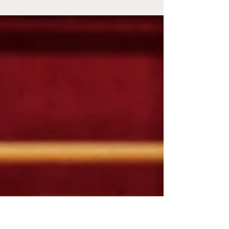
Die 8TF FlinkStones Graz haben in der
Finalserie der win2day Rollstuhl Basketball-
Bundesliga einen weiteren wichtigen Schritt in
Richtung...